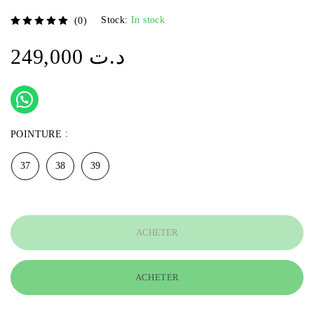
Stock:
In stock
(0)
sur 5
249,000
د.ت
POINTURE
37
38
39
ACHETER
ACHETER