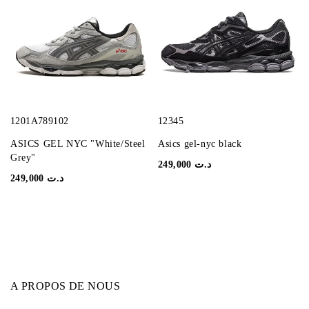
1201A789102
12345
ASICS GEL NYC "White/Steel
Asics gel-nyc black
Grey"
249,000
د.ت
249,000
د.ت
A PROPOS DE NOUS