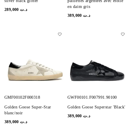
silver black glitter
paillettes argentées avec étoile
en daim gris
289,000
د.ت
389,000
د.ت
GMF00102F000318
GWF00101.F007991.90100
Golden Goose Super-Star
Golden Goose Superstar 'Black'
blanc/noir
389,000
د.ت
389,000
د.ت