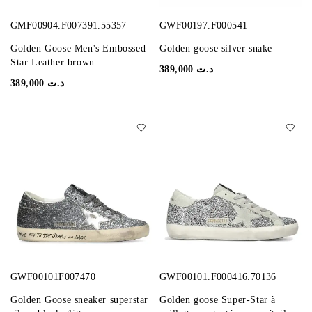
GMF00904.F007391.55357
GWF00197.F000541
Golden Goose Men's Embossed
Golden goose silver snake
Star Leather brown
389,000
د.ت
389,000
د.ت
GWF00101F007470
GWF00101.F000416.70136
Golden Goose sneaker superstar
Golden goose Super-Star à