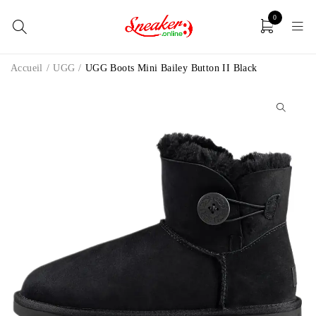
0
Accueil
/
UGG
/
UGG Boots Mini Bailey Button II Black