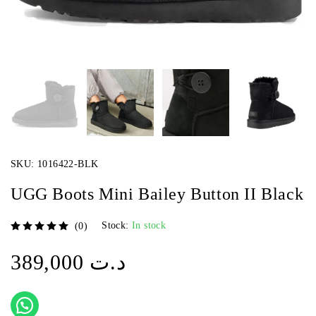
SKU:
1016422-BLK
UGG Boots Mini Bailey Button II Black
Stock:
In stock
(0)
sur 5
389,000
د.ت