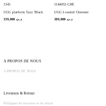
1345
1144032-CHE
UGG platform Tazz 'Black
UGG Lowmel Chestnut
339,000
د.ت
389,000
د.ت
A PROPOS DE NOUS
A PROPOS DE NOUS
Livraison & Retour
Politiques de livraison et de retour