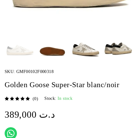
SKU:
GMF00102F000318
Golden Goose Super-Star blanc/noir
Stock:
In stock
(0)
sur 5
389,000
د.ت