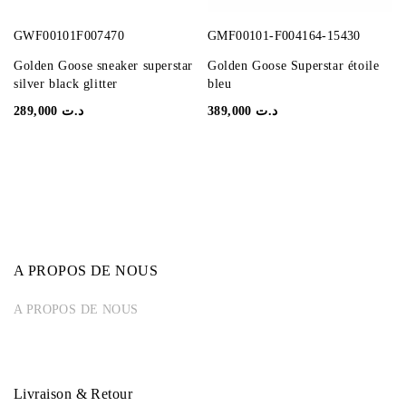
GWF00101F007470
GMF00101-F004164-15430
Golden Goose sneaker superstar
Golden Goose Superstar étoile
silver black glitter
bleu
289,000
د.ت
389,000
د.ت
A PROPOS DE NOUS
A PROPOS DE NOUS
Livraison & Retour