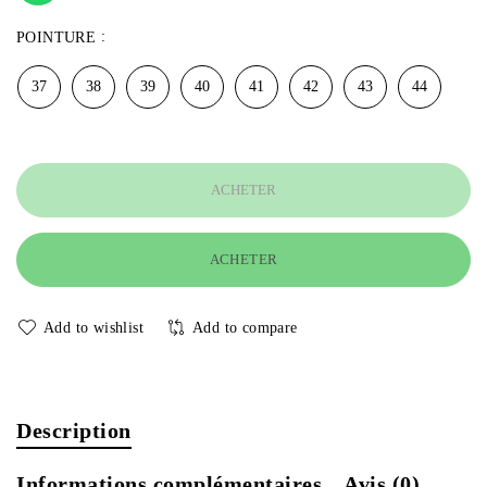
POINTURE
37
38
39
40
41
42
43
44
ACHETER
ACHETER
Add to wishlist
Add to compare
Description
Informations complémentaires
Avis (0)