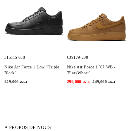
315115 038
CJ9179-200
Nike Air Force 1 Low “Triple
Nike Air Force 1 '07 WB -
Black”
'Flax/Wheat'
249,000
د.ت
299,000
د.ت
449,000
د.ت
A PROPOS DE NOUS