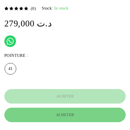
Stock:
In stock
(0)
sur 5
279,000
د.ت
POINTURE
41
ACHETER
ACHETER